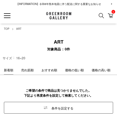
【INFORMATION】令和8年熊本地震に伴う配送に関する重要なお知らせ
0
検索
カ
GREENROOM GALLERY
TOP
ART
ART
対象商品
0
件
サイズ
16×20
新着順
売れ筋順
おすすめ順
価格の低い順
価格の高い順
ご希望の条件で商品は見つかりませんでした。
下記より再度条件を設定して検索してください。
条件を設定する