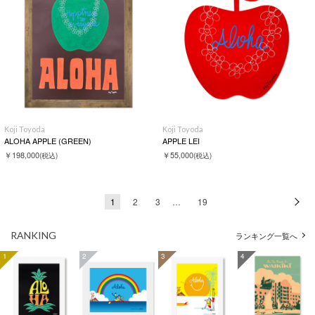
Koji Toyoda
Koji Toyoda
ALOHA APPLE (GREEN)
APPLE LEI
￥198,000
￥55,000
(税込)
(税込)
1
2
3
…
19
次
RANKING
ランキング一覧へ
1
2
3
4