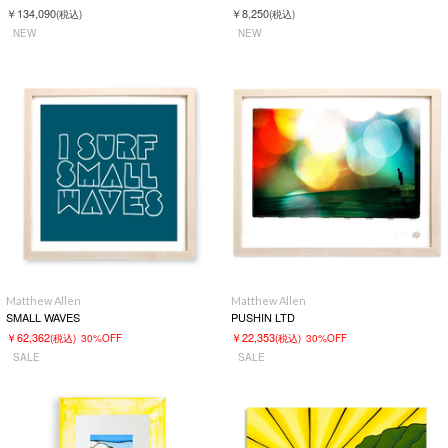
￥134,090
￥8,250
(税込)
(税込)
NEW
NEW
Matthew Allen
Matthew Allen
SMALL WAVES
PUSHIN LTD
￥62,362
￥22,353
(税込)
30%OFF
(税込)
30%OFF
SALE
SALE