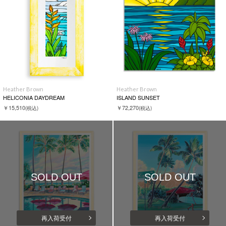
Heather Brown
Heather Brown
HELICONIA DAYDREAM
ISLAND SUNSET
￥15,510
￥72,270
(税込)
(税込)
SOLD OUT
SOLD OUT
再入荷受付
再入荷受付