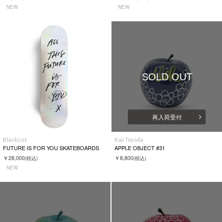
NEW
NEW
SOLD OUT
再入荷受付
BlackList
Koji Toyoda
FUTURE IS FOR YOU SKATEBOARDS
APPLE OBJECT #31
￥28,000
￥8,800
(税込)
(税込)
NEW