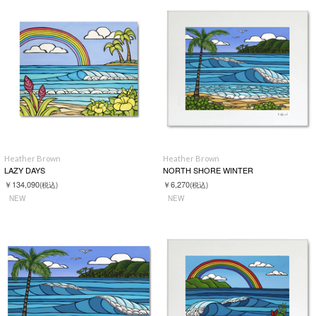
Heather Brown
Heather Brown
LAZY DAYS
NORTH SHORE WINTER
￥134,090
￥6,270
(税込)
(税込)
NEW
NEW