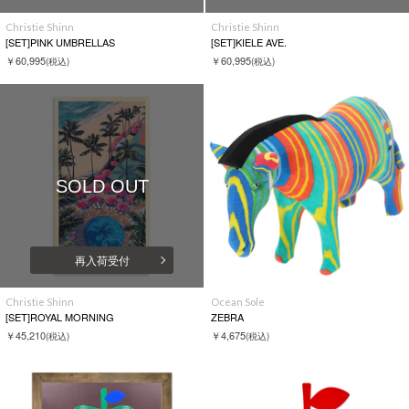
Christie Shinn
Christie Shinn
[SET]PINK UMBRELLAS
[SET]KIELE AVE.
￥60,995
￥60,995
(税込)
(税込)
SOLD OUT
再入荷受付
Christie Shinn
Ocean Sole
[SET]ROYAL MORNING
ZEBRA
￥45,210
￥4,675
(税込)
(税込)