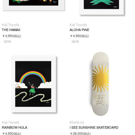
Koji Toyoda
Koji Toyoda
THE HAWAII
ALOHA PINE
￥4,950
￥4,950
(税込)
(税込)
NEW
NEW
Koji Toyoda
BlackList
RAINBOW HULA
I SEE SUNSHINE SKATEBOARD
￥4,950
￥28,000
(税込)
(税込)