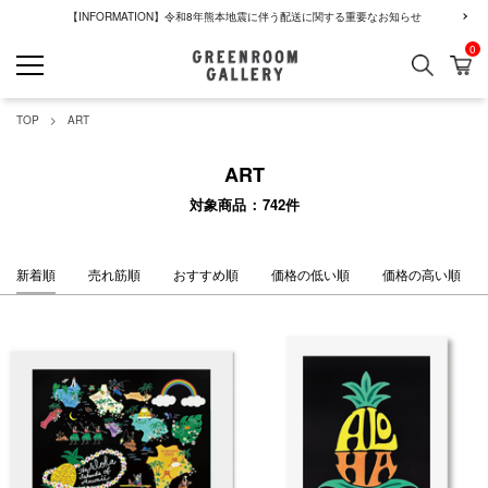
【INFORMATION】令和8年熊本地震に伴う配送に関する重要なお知らせ
0
検索
カ
GREENROOM GALLERY
TOP
ART
ART
対象商品
742
件
新着順
売れ筋順
おすすめ順
価格の低い順
価格の高い順