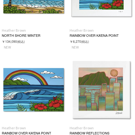
Heather Brown
Heather Brown
NORTH SHORE WINTER
RAINBOW OVER KA’ENA POINT
￥134,090
￥6,270
(税込)
(税込)
NEW
NEW
Heather Brown
Heather Brown
RAINBOW OVER KA'ENA POINT
RAINBOW REFLECTIONS