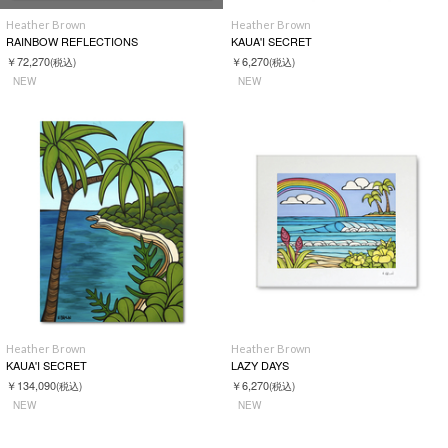
Heather Brown
Heather Brown
RAINBOW REFLECTIONS
KAUA'I SECRET
￥72,270
￥6,270
(税込)
(税込)
NEW
NEW
Heather Brown
Heather Brown
KAUA'I SECRET
LAZY DAYS
￥134,090
￥6,270
(税込)
(税込)
NEW
NEW