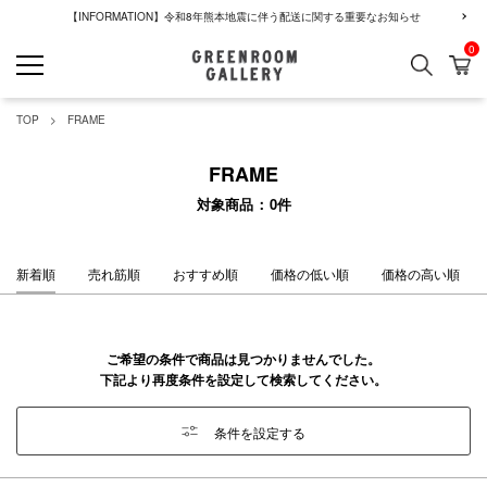
【INFORMATION】令和8年熊本地震に伴う配送に関する重要なお知らせ
0
検索
カ
GREENROOM GALLERY
TOP
FRAME
FRAME
対象商品
0
件
新着順
売れ筋順
おすすめ順
価格の低い順
価格の高い順
ご希望の条件で商品は見つかりませんでした。
下記より再度条件を設定して検索してください。
条件を設定する