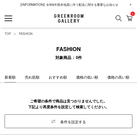
【INFORMATION】令和8年熊本地震に伴う配送に関する重要なお知らせ
0
検索
カ
GREENROOM GALLERY
TOP
FASHION
FASHION
対象商品
0
件
新着順
売れ筋順
おすすめ順
価格の低い順
価格の高い順
ご希望の条件で商品は見つかりませんでした。
下記より再度条件を設定して検索してください。
条件を設定する