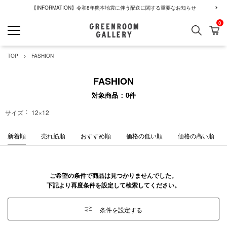
【INFORMATION】令和8年熊本地震に伴う配送に関する重要なお知らせ
0
検索
カ
GREENROOM GALLERY
TOP
FASHION
FASHION
対象商品
0
件
サイズ
12×12
新着順
売れ筋順
おすすめ順
価格の低い順
価格の高い順
ご希望の条件で商品は見つかりませんでした。
下記より再度条件を設定して検索してください。
条件を設定する