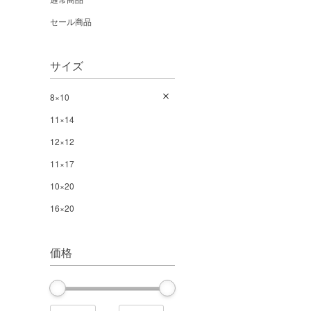
セール商品
サイズ
8×10
11×14
12×12
11×17
10×20
16×20
価格