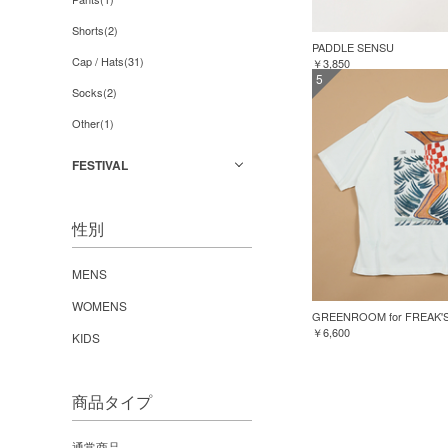
Shorts(2)
PADDLE SENSU
Cap / Hats(31)
￥3,850
5
Socks(2)
Other(1)
FESTIVAL
性別
MENS
WOMENS
￥6,600
KIDS
商品タイプ
通常商品