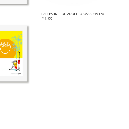
BALLPARK - LOS ANGELES (SMU674A-LA)
￥4,950