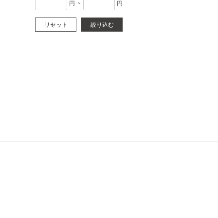
円
~
円
リセット
絞り込む