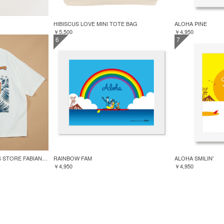
HIBISCUS LOVE MINI TOTE BAG
ALOHA PINE
￥5,500
￥4,950
6
7
GREENROOM for FREAK'S STORE FABIAN LAVATER S/S TEE
RAINBOW FAM
ALOHA SMILIN'
￥4,950
￥4,950