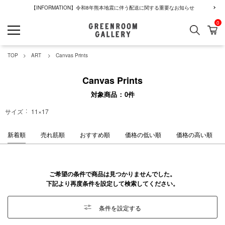
【INFORMATION】令和8年熊本地震に伴う配送に関する重要なお知らせ
0
検索
カ
GREENROOM GALLERY
TOP
ART
Canvas Prints
Canvas Prints
対象商品
0
件
サイズ
11×17
新着順
売れ筋順
おすすめ順
価格の低い順
価格の高い順
ご希望の条件で商品は見つかりませんでした。
下記より再度条件を設定して検索してください。
条件を設定する