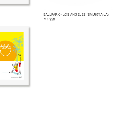
BALLPARK - LOS ANGELES (SMU674A-LA)
￥4,950