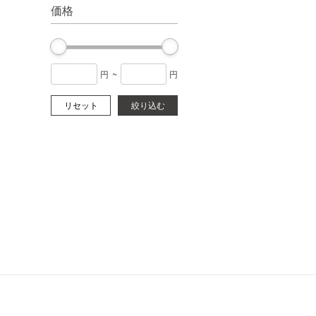
価格
円
~
円
リセット
絞り込む