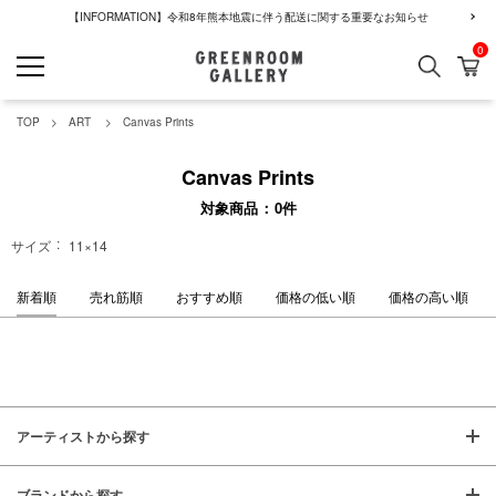
【INFORMATION】令和8年熊本地震に伴う配送に関する重要なお知らせ
0
検索
カ
GREENROOM GALLERY
TOP
ART
Canvas Prints
Canvas Prints
対象商品
0
件
サイズ
11×14
新着順
売れ筋順
おすすめ順
価格の低い順
価格の高い順
アーティストから探す
ブランドから探す