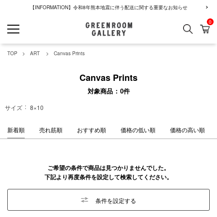
【INFORMATION】令和8年熊本地震に伴う配送に関する重要なお知らせ
0
検索
カ
GREENROOM GALLERY
TOP
ART
Canvas Prints
Canvas Prints
対象商品
0
件
サイズ
8×10
新着順
売れ筋順
おすすめ順
価格の低い順
価格の高い順
ご希望の条件で商品は見つかりませんでした。
下記より再度条件を設定して検索してください。
条件を設定する