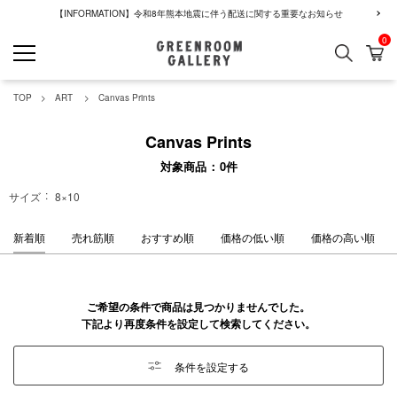
【INFORMATION】令和8年熊本地震に伴う配送に関する重要なお知らせ
0
検索
カ
GREENROOM GALLERY
TOP
ART
Canvas Prints
Canvas Prints
対象商品
0
件
サイズ
8×10
新着順
売れ筋順
おすすめ順
価格の低い順
価格の高い順
ご希望の条件で商品は見つかりませんでした。
下記より再度条件を設定して検索してください。
条件を設定する