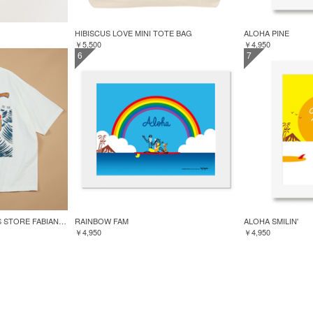
HIBISCUS LOVE MINI TOTE BAG
ALOHA PINE
￥5,500
￥4,950
6
7
GREENROOM for FREAK'S STORE FABIAN LAVATER S/S TEE
RAINBOW FAM
ALOHA SMILIN'
￥4,950
￥4,950