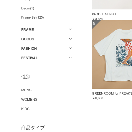
Decor(1)
PADDLE SENSU
Frame Set(125)
￥3,850
5
FRAME
GOODS
FASHION
FESTIVAL
性別
MENS
￥6,600
WOMENS
KIDS
商品タイプ