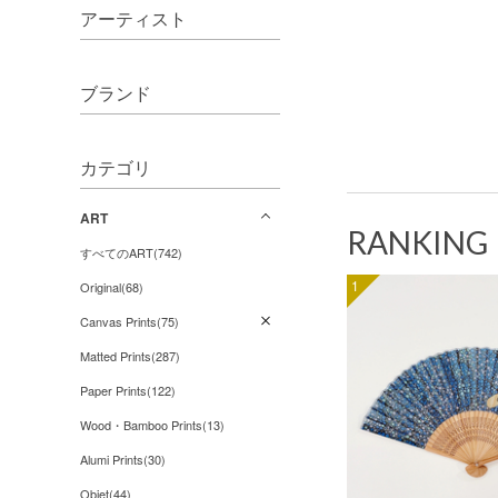
アーティスト
ブランド
カテゴリ
ART
RANKING
すべてのART(742)
1
Original(68)
Canvas Prints(75)
Matted Prints(287)
Paper Prints(122)
Wood・Bamboo Prints(13)
Alumi Prints(30)
Objet(44)