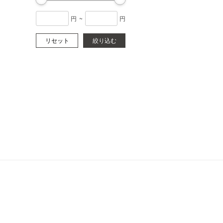
円
~
円
リセット
絞り込む