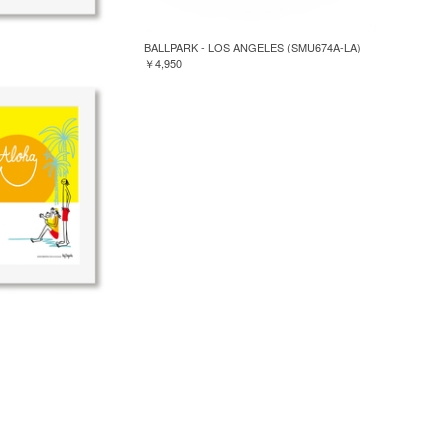
BALLPARK - LOS ANGELES (SMU674A-LA)
￥4,950