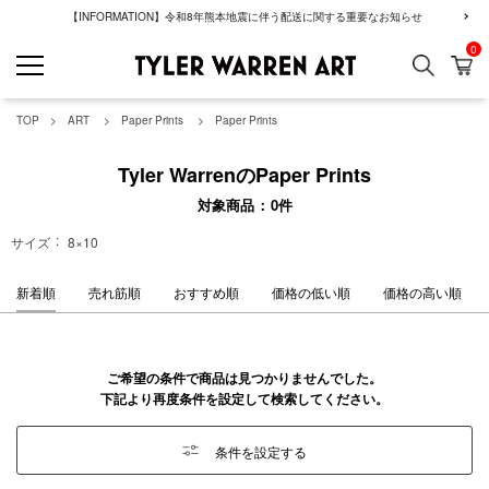
【INFORMATION】令和8年熊本地震に伴う配送に関する重要なお知らせ
0
検索
カ
GREENROOM GAL
TOP
ART
Paper Prints
Paper Prints
Tyler WarrenのPaper Prints
対象商品
0
件
サイズ
8×10
新着順
売れ筋順
おすすめ順
価格の低い順
価格の高い順
ご希望の条件で商品は見つかりませんでした。
下記より再度条件を設定して検索してください。
条件を設定する