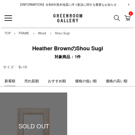
【INFORMATION】令和8年熊本地震に伴う配送に関する重要なお知らせ
0
検索
カ
GREENROOM GALLERY
TOP
FRAME
Wood
Shou Sugi
Heather BrownのShou Sugi
対象商品
1
件
サイズ
8×10
新着順
売れ筋順
おすすめ順
価格の低い順
価格の高い順
SOLD OUT