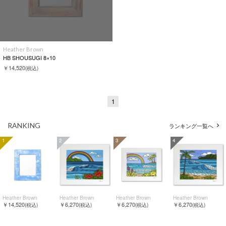
Heather Brown
HB SHOUSUGI 8×10
￥14,520
(税込)
1
RANKING
ランキング一覧へ
1
2
3
4
Heather Brown
Heather Brown
Heather Brown
Heather Brown
￥14,520
￥6,270
￥6,270
￥6,270
(税込)
(税込)
(税込)
(税込)