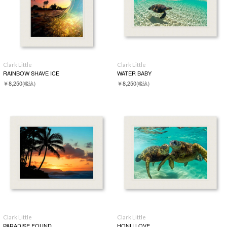
Clark Little
Clark Little
RAINBOW SHAVE ICE
WATER BABY
￥8,250
￥8,250
(税込)
(税込)
Clark Little
Clark Little
PARADISE FOUND
HONU LOVE