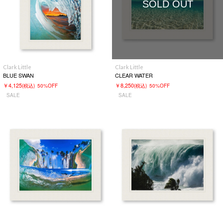
SOLD OUT
Clark Little
Clark Little
BLUE SWAN
CLEAR WATER
￥4,125
￥8,250
(税込)
50%OFF
(税込)
50%OFF
SALE
SALE