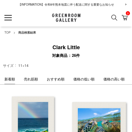
【INFORMATION】令和8年熊本地震に伴う配送に関する重要なお知らせ
0
検索
カ
GREENROOM GALLERY
TOP
商品検索結果
Clark Little
対象商品
26
件
サイズ
11×14
新着順
売れ筋順
おすすめ順
価格の低い順
価格の高い順