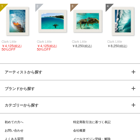
1
2
3
4
Clark Little
Clark Little
Clark Little
Clark Little
￥4,125
￥4,125
￥8,250
￥8,250
(税込)
(税込)
(税込)
(税込)
50%OFF
50%OFF
アーティストから探す
ブランドから探す
カテゴリーから探す
初めての方へ
特定商取引法に基づく表記
お問い合わせ
会社概要
よくある質問
メールマガジン登録・解除