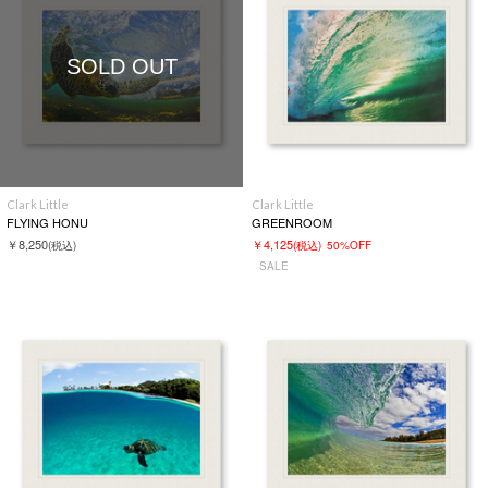
SOLD OUT
Clark Little
Clark Little
FLYING HONU
GREENROOM
￥8,250
￥4,125
(税込)
(税込)
50%OFF
SALE