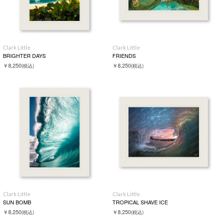
Clark Little
Clark Little
BRIGHTER DAYS
FRIENDS
￥8,250
￥8,250
(税込)
(税込)
Clark Little
Clark Little
SUN BOMB
TROPICAL SHAVE ICE
￥8,250
￥8,250
(税込)
(税込)