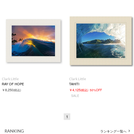
Clark Little
Clark Little
RAY OF HOPE
TAHITI
￥8,250
￥4,125
(税込)
(税込)
50%OFF
SALE
1
RANKING
ランキング一覧へ