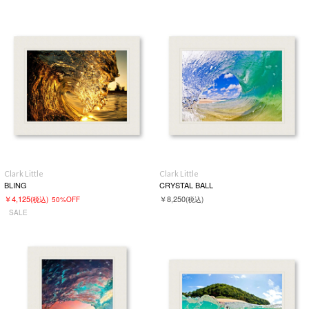
Clark Little
Clark Little
BLING
CRYSTAL BALL
￥4,125
￥8,250
(税込)
50%OFF
(税込)
SALE