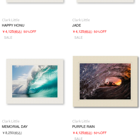
Clark Little
Clark Little
HAPPY HONU
JADE
￥4,125
￥4,125
(税込)
50%OFF
(税込)
50%OFF
SALE
SALE
Clark Little
Clark Little
MEMORIAL DAY
PURPLE RAIN
￥8,250
￥4,125
(税込)
(税込)
50%OFF
SALE