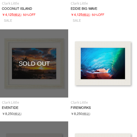
Clark Little
Clark Little
COCONUT ISLAND
EDDIE BIG WAVE
￥4,125
￥4,125
(税込)
50%OFF
(税込)
50%OFF
SALE
SALE
SOLD OUT
Clark Little
Clark Little
EVENTIDE
FIREWORKS
￥8,250
￥8,250
(税込)
(税込)