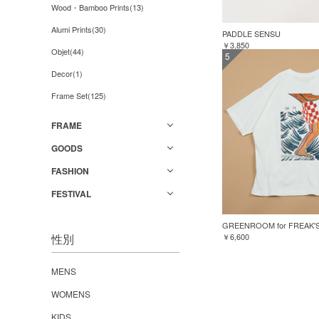
Wood・Bamboo Prints(13)
Alumi Prints(30)
PADDLE SENSU
￥3,850
Objet(44)
5
Decor(1)
Frame Set(125)
FRAME
GOODS
FASHION
FESTIVAL
性別
￥6,600
MENS
WOMENS
KIDS