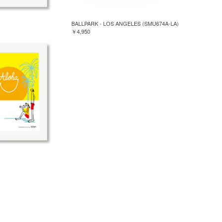
BALLPARK - LOS ANGELES (SMU674A-LA)
￥4,950