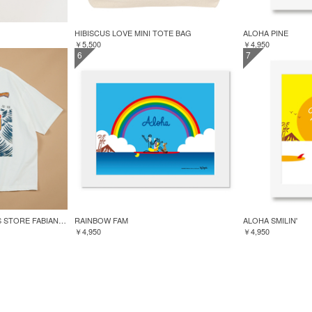
HIBISCUS LOVE MINI TOTE BAG
ALOHA PINE
￥5,500
￥4,950
6
7
GREENROOM for FREAK'S STORE FABIAN LAVATER S/S TEE
RAINBOW FAM
ALOHA SMILIN'
￥4,950
￥4,950