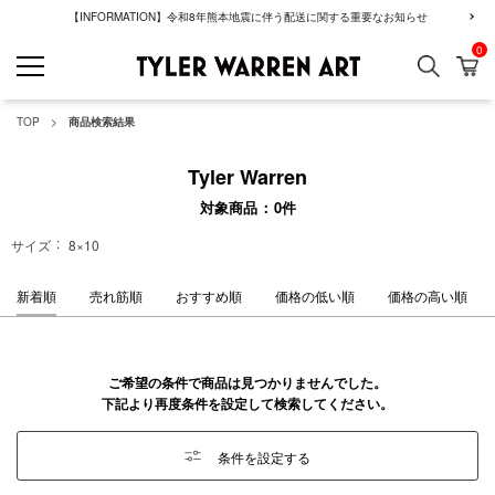
【INFORMATION】令和8年熊本地震に伴う配送に関する重要なお知らせ
0
検索
カ
GREENROOM GAL
TOP
商品検索結果
Tyler Warren
対象商品
0
件
サイズ
8×10
新着順
売れ筋順
おすすめ順
価格の低い順
価格の高い順
ご希望の条件で商品は見つかりませんでした。
下記より再度条件を設定して検索してください。
条件を設定する