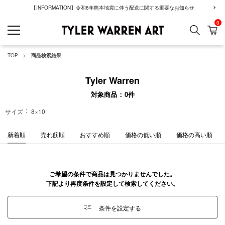
【INFORMATION】令和8年熊本地震に伴う配送に関する重要なお知らせ
0
検索
カ
GREENROOM GAL
TOP
商品検索結果
Tyler Warren
対象商品
0
件
サイズ
8×10
新着順
売れ筋順
おすすめ順
価格の低い順
価格の高い順
ご希望の条件で商品は見つかりませんでした。
下記より再度条件を設定して検索してください。
条件を設定する