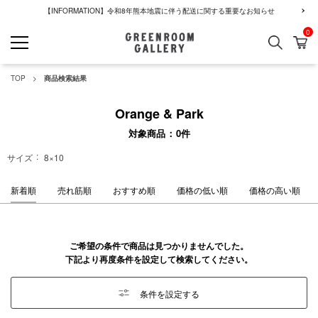
【INFORMATION】令和8年熊本地震に伴う配送に関する重要なお知らせ
0
検索
カ
GREENROOM GALLERY
TOP
商品検索結果
Orange & Park
対象商品
0
件
サイズ
8×10
新着順
売れ筋順
おすすめ順
価格の低い順
価格の高い順
ご希望の条件で商品は見つかりませんでした。
下記より再度条件を設定して検索してください。
条件を設定する