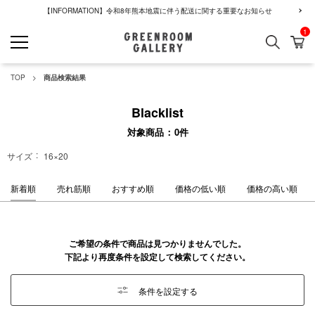
【INFORMATION】令和8年熊本地震に伴う配送に関する重要なお知らせ
1
検索
カ
GREENROOM GALLERY
TOP
商品検索結果
Blacklist
対象商品
0
件
サイズ
16×20
新着順
売れ筋順
おすすめ順
価格の低い順
価格の高い順
ご希望の条件で商品は見つかりませんでした。
下記より再度条件を設定して検索してください。
条件を設定する