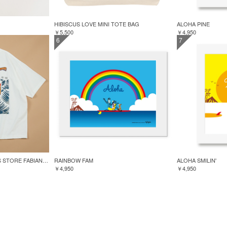
HIBISCUS LOVE MINI TOTE BAG
ALOHA PINE
￥5,500
￥4,950
6
7
GREENROOM for FREAK'S STORE FABIAN LAVATER S/S TEE
RAINBOW FAM
ALOHA SMILIN'
￥4,950
￥4,950