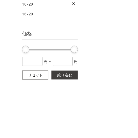
10×20
16×20
価格
円
~
円
リセット
絞り込む