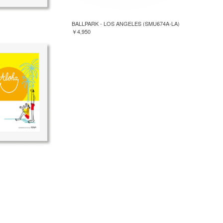
BALLPARK - LOS ANGELES (SMU674A-LA)
￥4,950