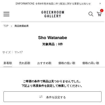
【INFORMATION】令和8年熊本地震に伴う配送に関する重要なお知らせ
0
検索
カ
GREENROOM GALLERY
TOP
商品検索結果
Sho Watanabe
対象商品
0
件
サイズ
11×17
新着順
売れ筋順
おすすめ順
価格の低い順
価格の高い順
ご希望の条件で商品は見つかりませんでした。
下記より再度条件を設定して検索してください。
条件を設定する