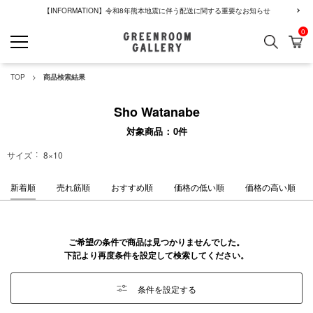
【INFORMATION】令和8年熊本地震に伴う配送に関する重要なお知らせ
0
検索
カ
GREENROOM GALLERY
TOP
商品検索結果
Sho Watanabe
対象商品
0
件
サイズ
8×10
新着順
売れ筋順
おすすめ順
価格の低い順
価格の高い順
ご希望の条件で商品は見つかりませんでした。
下記より再度条件を設定して検索してください。
条件を設定する