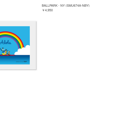
BALLPARK - NY (SMU674A-NBY)
￥4,950