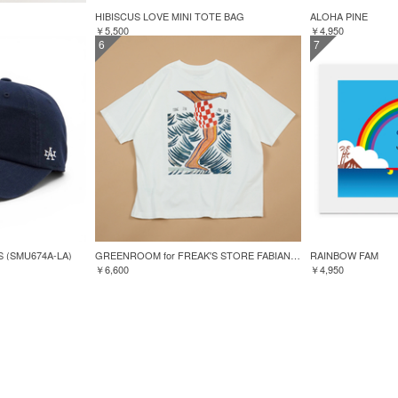
HIBISCUS LOVE MINI TOTE BAG
ALOHA PINE
￥5,500
￥4,950
6
7
S (SMU674A-LA)
GREENROOM for FREAK'S STORE FABIAN LAVATER S/S TEE
RAINBOW FAM
￥6,600
￥4,950