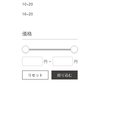
10×20
16×20
価格
円
~
円
リセット
絞り込む