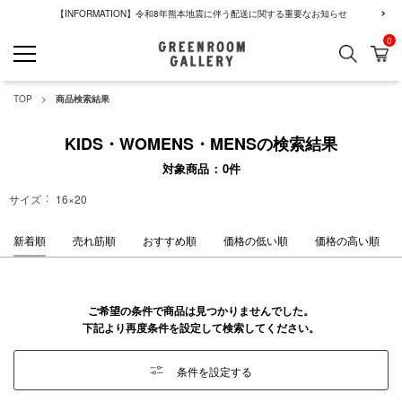
【INFORMATION】令和8年熊本地震に伴う配送に関する重要なお知らせ
0
検索
カ
GREENROOM GALLERY
TOP
商品検索結果
KIDS・WOMENS・MENSの検索結果
対象商品
0
件
サイズ
16×20
新着順
売れ筋順
おすすめ順
価格の低い順
価格の高い順
ご希望の条件で商品は見つかりませんでした。
下記より再度条件を設定して検索してください。
条件を設定する