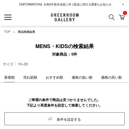
【INFORMATION】令和8年熊本地震に伴う配送に関する重要なお知らせ
1
検索
カ
GREENROOM GALLERY
TOP
商品検索結果
MENS・KIDSの検索結果
対象商品
0
件
サイズ
10×20
新着順
売れ筋順
おすすめ順
価格の低い順
価格の高い順
ご希望の条件で商品は見つかりませんでした。
下記より再度条件を設定して検索してください。
条件を設定する