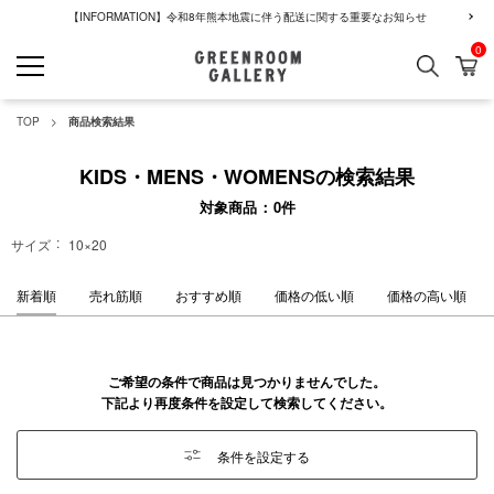
【INFORMATION】令和8年熊本地震に伴う配送に関する重要なお知らせ
0
検索
カ
GREENROOM GALLERY
TOP
商品検索結果
KIDS・MENS・WOMENSの検索結果
対象商品
0
件
サイズ
10×20
新着順
売れ筋順
おすすめ順
価格の低い順
価格の高い順
ご希望の条件で商品は見つかりませんでした。
下記より再度条件を設定して検索してください。
条件を設定する