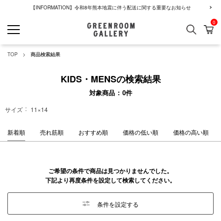
【INFORMATION】令和8年熊本地震に伴う配送に関する重要なお知らせ
0
検索
カ
GREENROOM GALLERY
TOP
商品検索結果
KIDS・MENSの検索結果
対象商品
0
件
サイズ
11×14
新着順
売れ筋順
おすすめ順
価格の低い順
価格の高い順
ご希望の条件で商品は見つかりませんでした。
下記より再度条件を設定して検索してください。
条件を設定する