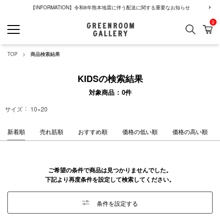
【INFORMATION】令和8年熊本地震に伴う配送に関する重要なお知らせ
0
検索
カ
GREENROOM GALLERY
TOP
商品検索結果
KIDSの検索結果
対象商品
0
件
サイズ
10×20
新着順
売れ筋順
おすすめ順
価格の低い順
価格の高い順
ご希望の条件で商品は見つかりませんでした。
下記より再度条件を設定して検索してください。
条件を設定する