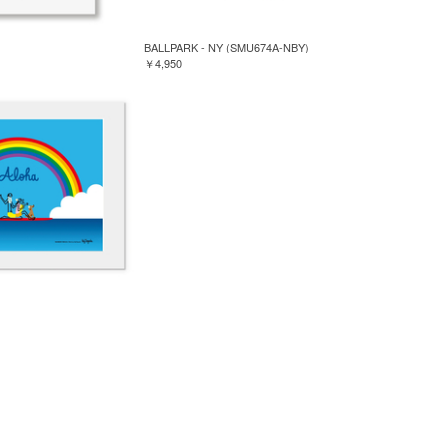
BALLPARK - NY (SMU674A-NBY)
￥4,950