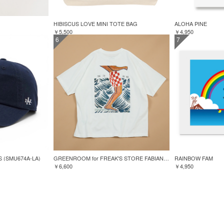
HIBISCUS LOVE MINI TOTE BAG
ALOHA PINE
￥5,500
￥4,950
6
7
S (SMU674A-LA)
GREENROOM for FREAK'S STORE FABIAN LAVATER S/S TEE
RAINBOW FAM
￥6,600
￥4,950