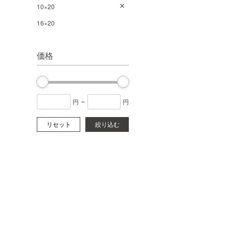
10×20
16×20
価格
円
~
円
リセット
絞り込む