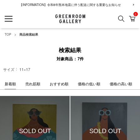
【INFORMATION】令和8年熊本地震に伴う配送に関する重要なお知らせ
0
検索
カ
GREENROOM GALLERY
TOP
商品検索結果
検索結果
対象商品
7
件
サイズ
11×17
新着順
売れ筋順
おすすめ順
価格の低い順
価格の高い順
SOLD OUT
SOLD OUT