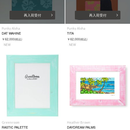
再入荷受付
再入荷受付
Punky Aloha
Punky Aloha
DAT WAHINE
TITA
￥62,000
￥62,000
(税込)
(税込)
NEW
NEW
Greenroom
Heather Brown
RASTIC PALETTE
DAYDREAM PALMS