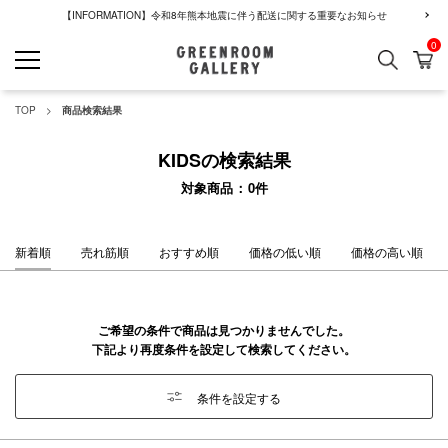
【INFORMATION】令和8年熊本地震に伴う配送に関する重要なお知らせ
0
検索
カ
GREENROOM GALLERY
TOP
商品検索結果
KIDSの検索結果
対象商品
0
件
新着順
売れ筋順
おすすめ順
価格の低い順
価格の高い順
ご希望の条件で商品は見つかりませんでした。
下記より再度条件を設定して検索してください。
条件を設定する