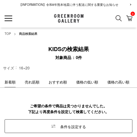
【INFORMATION】令和8年熊本地震に伴う配送に関する重要なお知らせ
0
検索
カ
GREENROOM GALLERY
TOP
商品検索結果
KIDSの検索結果
対象商品
0
件
サイズ
16×20
新着順
売れ筋順
おすすめ順
価格の低い順
価格の高い順
ご希望の条件で商品は見つかりませんでした。
下記より再度条件を設定して検索してください。
条件を設定する