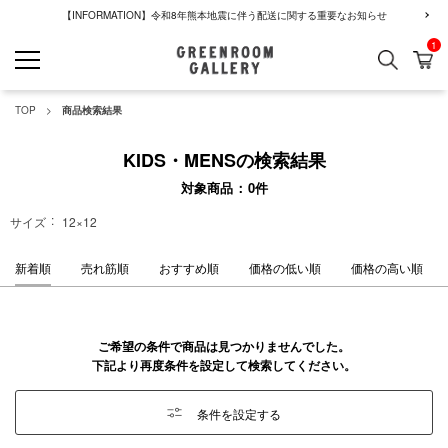
【INFORMATION】令和8年熊本地震に伴う配送に関する重要なお知らせ
1
検索
カ
GREENROOM GALLERY
TOP
商品検索結果
KIDS・MENSの検索結果
対象商品
0
件
サイズ
12×12
新着順
売れ筋順
おすすめ順
価格の低い順
価格の高い順
ご希望の条件で商品は見つかりませんでした。
下記より再度条件を設定して検索してください。
条件を設定する