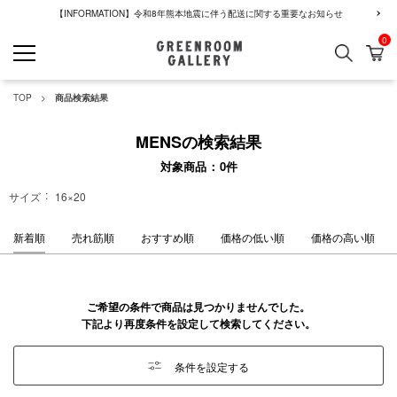
【INFORMATION】令和8年熊本地震に伴う配送に関する重要なお知らせ
0
検索
カ
GREENROOM GALLERY
TOP
商品検索結果
MENSの検索結果
対象商品
0
件
サイズ
16×20
新着順
売れ筋順
おすすめ順
価格の低い順
価格の高い順
ご希望の条件で商品は見つかりませんでした。
下記より再度条件を設定して検索してください。
条件を設定する