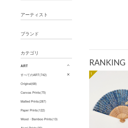
アーティスト
ブランド
カテゴリ
RANKING
ART
1
すべてのART(742)
Original(68)
Canvas Prints(75)
Matted Prints(287)
Paper Prints(122)
Wood・Bamboo Prints(13)
Alumi Prints(30)