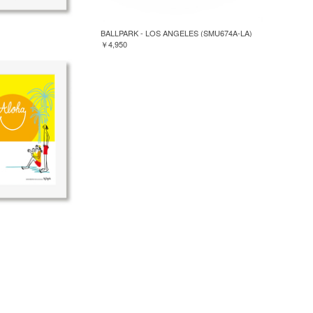
BALLPARK - LOS ANGELES (SMU674A-LA)
￥4,950