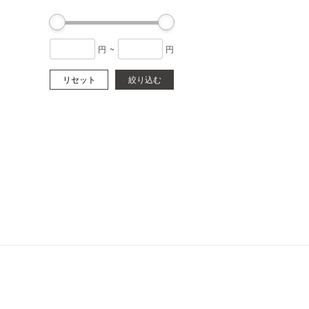
円
~
円
リセット
絞り込む