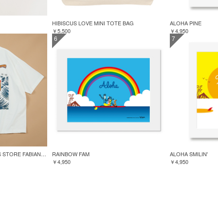
HIBISCUS LOVE MINI TOTE BAG
ALOHA PINE
￥5,500
￥4,950
6
7
GREENROOM for FREAK'S STORE FABIAN LAVATER S/S TEE
RAINBOW FAM
ALOHA SMILIN'
￥4,950
￥4,950