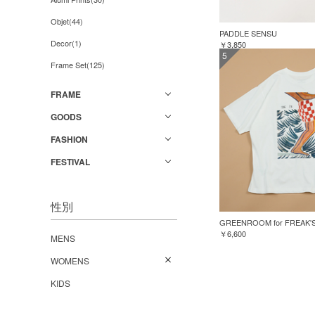
Objet(44)
PADDLE SENSU
Decor(1)
￥3,850
5
Frame Set(125)
FRAME
GOODS
FASHION
FESTIVAL
性別
￥6,600
MENS
WOMENS
KIDS