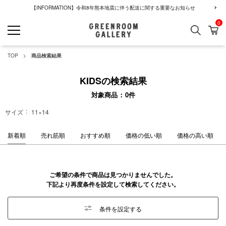
【INFORMATION】令和8年熊本地震に伴う配送に関する重要なお知らせ
0
検索
カ
GREENROOM GALLERY
TOP
商品検索結果
KIDSの検索結果
対象商品
0
件
サイズ
11×14
新着順
売れ筋順
おすすめ順
価格の低い順
価格の高い順
ご希望の条件で商品は見つかりませんでした。
下記より再度条件を設定して検索してください。
条件を設定する