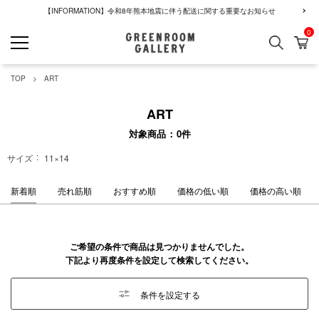
【INFORMATION】令和8年熊本地震に伴う配送に関する重要なお知らせ
0
検索
カ
GREENROOM GALLERY
TOP
ART
ART
対象商品
0
件
サイズ
11×14
新着順
売れ筋順
おすすめ順
価格の低い順
価格の高い順
ご希望の条件で商品は見つかりませんでした。
下記より再度条件を設定して検索してください。
条件を設定する