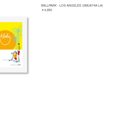
BALLPARK - LOS ANGELES (SMU674A-LA)
￥4,950