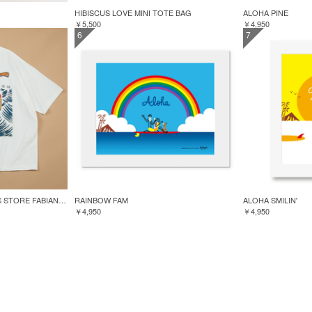
HIBISCUS LOVE MINI TOTE BAG
ALOHA PINE
￥5,500
￥4,950
6
7
GREENROOM for FREAK'S STORE FABIAN LAVATER S/S TEE
RAINBOW FAM
ALOHA SMILIN'
￥4,950
￥4,950