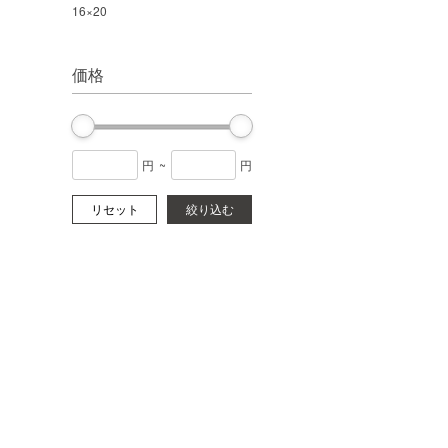
16×20
価格
円
~
円
リセット
絞り込む