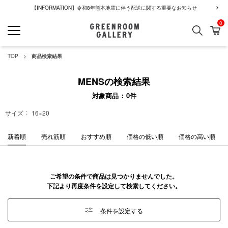
【INFORMATION】令和8年熊本地震に伴う配送に関する重要なお知らせ
0
検索
カ
GREENROOM GALLERY
TOP
商品検索結果
MENSの検索結果
対象商品
0
件
サイズ
16×20
新着順
売れ筋順
おすすめ順
価格の低い順
価格の高い順
ご希望の条件で商品は見つかりませんでした。
下記より再度条件を設定して検索してください。
条件を設定する