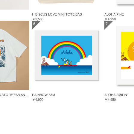
HIBISCUS LOVE MINI TOTE BAG
ALOHA PINE
￥5,500
￥4,950
6
7
GREENROOM for FREAK'S STORE FABIAN LAVATER S/S TEE
RAINBOW FAM
ALOHA SMILIN'
￥4,950
￥4,950