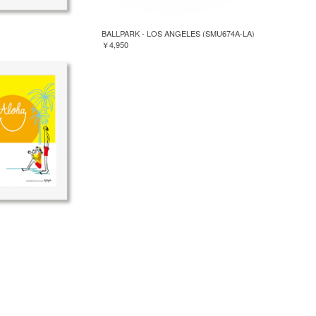
BALLPARK - LOS ANGELES (SMU674A-LA)
￥4,950