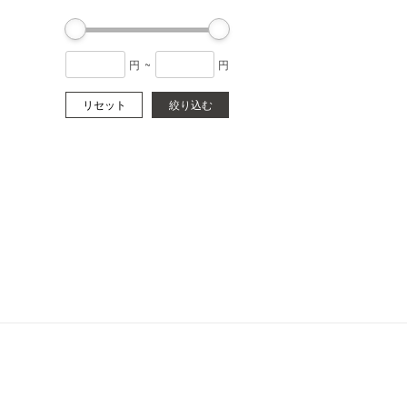
円
~
円
リセット
絞り込む