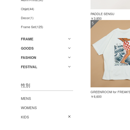
Objet(44)
PADDLE SENSU
Decor(1)
￥3,850
5
Frame Set(125)
FRAME
GOODS
FASHION
FESTIVAL
性別
￥6,600
MENS
WOMENS
KIDS