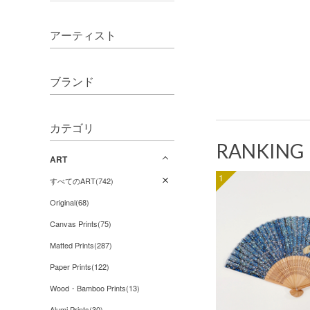
アーティスト
ブランド
カテゴリ
RANKING
ART
1
すべてのART(742)
Original(68)
Canvas Prints(75)
Matted Prints(287)
Paper Prints(122)
Wood・Bamboo Prints(13)
Alumi Prints(30)