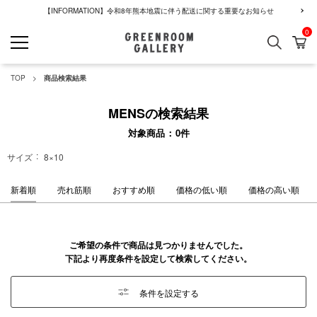
【INFORMATION】令和8年熊本地震に伴う配送に関する重要なお知らせ
0
検索
カ
GREENROOM GALLERY
TOP
商品検索結果
MENSの検索結果
対象商品
0
件
サイズ
8×10
新着順
売れ筋順
おすすめ順
価格の低い順
価格の高い順
ご希望の条件で商品は見つかりませんでした。
下記より再度条件を設定して検索してください。
条件を設定する