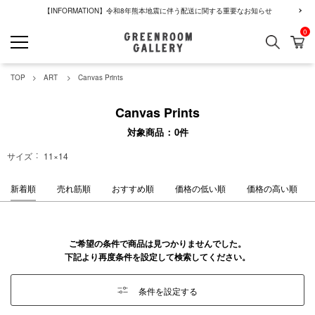
【INFORMATION】令和8年熊本地震に伴う配送に関する重要なお知らせ
0
検索
カ
GREENROOM GALLERY
TOP
ART
Canvas Prints
Canvas Prints
対象商品
0
件
サイズ
11×14
新着順
売れ筋順
おすすめ順
価格の低い順
価格の高い順
ご希望の条件で商品は見つかりませんでした。
下記より再度条件を設定して検索してください。
条件を設定する