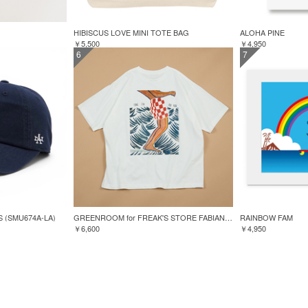
HIBISCUS LOVE MINI TOTE BAG
ALOHA PINE
￥5,500
￥4,950
6
7
S (SMU674A-LA)
GREENROOM for FREAK'S STORE FABIAN LAVATER S/S TEE
RAINBOW FAM
￥6,600
￥4,950