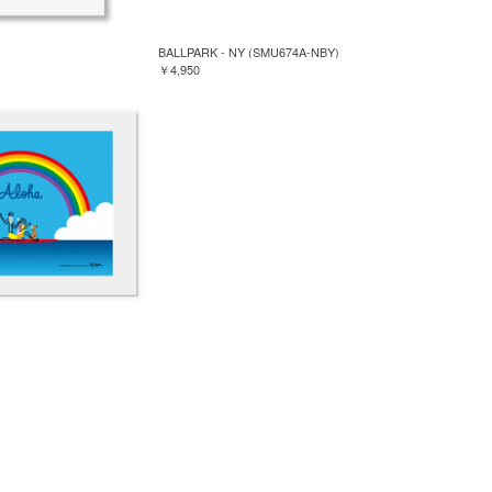
BALLPARK - NY (SMU674A-NBY)
￥4,950