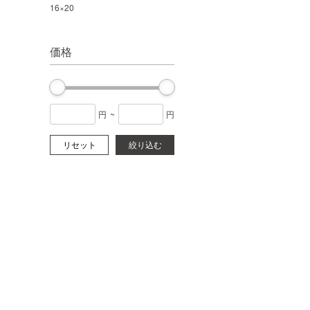
16×20
価格
円
~
円
リセット
絞り込む