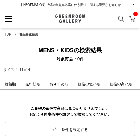
【INFORMATION】令和8年熊本地震に伴う配送に関する重要なお知らせ
0
検索
カ
GREENROOM GALLERY
TOP
商品検索結果
MENS・KIDSの検索結果
対象商品
0
件
サイズ
11×14
新着順
売れ筋順
おすすめ順
価格の低い順
価格の高い順
ご希望の条件で商品は見つかりませんでした。
下記より再度条件を設定して検索してください。
条件を設定する