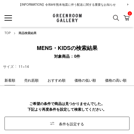
【INFORMATION】令和8年熊本地震に伴う配送に関する重要なお知らせ
0
検索
カ
GREENROOM GALLERY
TOP
商品検索結果
MENS・KIDSの検索結果
対象商品
0
件
サイズ
11×14
新着順
売れ筋順
おすすめ順
価格の低い順
価格の高い順
ご希望の条件で商品は見つかりませんでした。
下記より再度条件を設定して検索してください。
条件を設定する