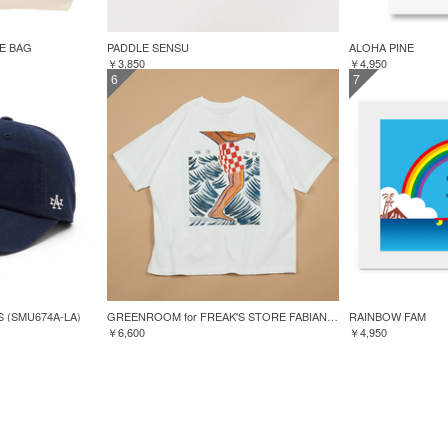
TE BAG
PADDLE SENSU
ALOHA PINE
￥3,850
￥4,950
6
7
S (SMU674A-LA)
GREENROOM for FREAK'S STORE FABIAN LAVATER S/S TEE
RAINBOW FAM
￥6,600
￥4,950