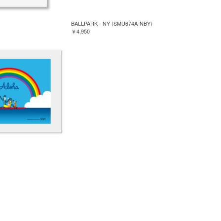
BALLPARK - NY (SMU674A-NBY)
￥4,950