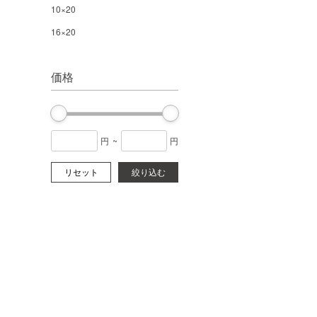
10×20
16×20
価格
円
~
円
リセット
絞り込む