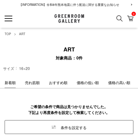
【INFORMATION】令和8年熊本地震に伴う配送に関する重要なお知らせ
0
検索
カ
GREENROOM GALLERY
TOP
ART
ART
対象商品
0
件
サイズ
16×20
新着順
売れ筋順
おすすめ順
価格の低い順
価格の高い順
ご希望の条件で商品は見つかりませんでした。
下記より再度条件を設定して検索してください。
条件を設定する