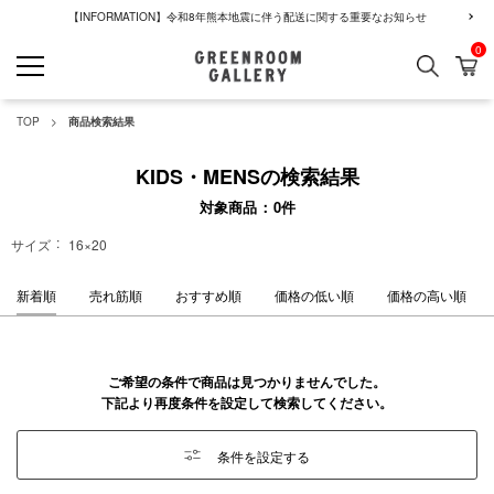
【INFORMATION】令和8年熊本地震に伴う配送に関する重要なお知らせ
0
検索
カ
GREENROOM GALLERY
TOP
商品検索結果
KIDS・MENSの検索結果
対象商品
0
件
サイズ
16×20
新着順
売れ筋順
おすすめ順
価格の低い順
価格の高い順
ご希望の条件で商品は見つかりませんでした。
下記より再度条件を設定して検索してください。
条件を設定する