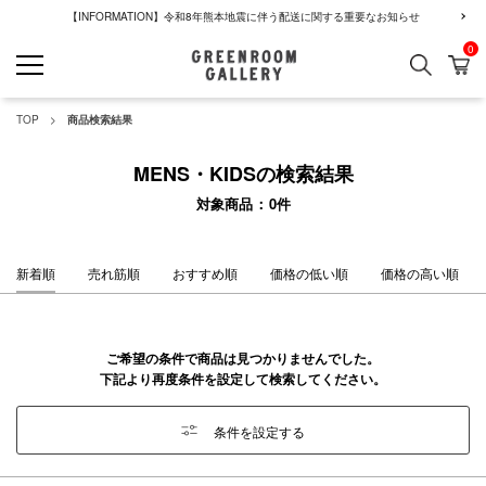
【INFORMATION】令和8年熊本地震に伴う配送に関する重要なお知らせ
0
検索
カ
GREENROOM GALLERY
TOP
商品検索結果
MENS・KIDSの検索結果
対象商品
0
件
新着順
売れ筋順
おすすめ順
価格の低い順
価格の高い順
ご希望の条件で商品は見つかりませんでした。
下記より再度条件を設定して検索してください。
条件を設定する